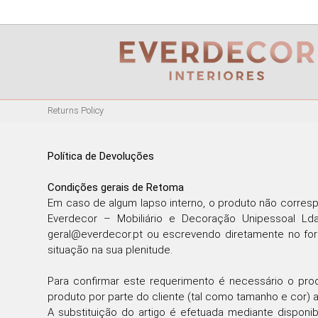
<
PT
EN
FR
Returns Policy
FURNITURE
METALLIC CHAIRS
Política de Devoluções
ACRYLIC CHAIRS
Condições gerais de Retoma
OFFICE CHAIRS
Em caso de algum lapso interno, o produto não corresp
METALLIC STOOLS
Everdecor – Mobiliário e Decoração Unipessoal Ld
WOODEN STOOLS
geral@everdecor.pt ou escrevendo diretamente no for
situação na sua plenitude.
WOODEN CHAIRS
WOODEN ARMCHAIRS
Para confirmar este requerimento é necessário o pr
METALLIC ARMCHAIRS
produto por parte do cliente (tal como tamanho e cor) 
ARCYLIC ARMCHAIRS
A substituição do artigo é efetuada mediante dispon