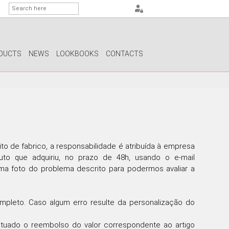
DUCTS
NEWS
LOOKBOOKS
CONTACTS
G
PS
AMPS
MPS
o de fabrico, a responsabilidade é atribuída à empresa
MPS
to que adquiriu, no prazo de 48h, usando o e-mail
ma foto do problema descrito para podermos avaliar a
pleto. Caso algum erro resulte da personalização do
etuado o reembolso do valor correspondente ao artigo