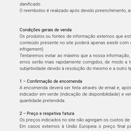
danificado.
DINING TABLES
O reembolso é realizado após devido preenchimento, a
COFFEE TABLES
SIDE TABLES
Condições gerais de venda
Os produtos ou fontes de informação externos que estã
conteúdo presente no site poderá apenas existir com o
infrigement).
Tentaremos evitar ao máximo que a nossa informação, r
erros serão mais rapidamente corrigidos, de modo a t
subjetividade devido à resolução do mesmo e a outro t
1 – Confirmação de encomenda
A encomenda deverá ser feita através de email e, apó
indicador em verde (indicação de disponibilidade) e ve
quantidade pretendida.
2 – Preço e respetiva fatura
Os preços indicados no site não agregam os custos de 
Em casos externos à União Europeia o preço final po