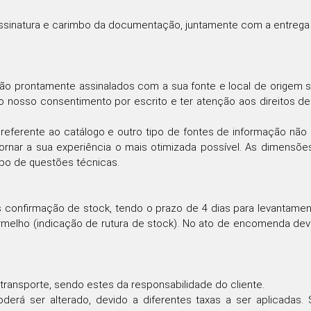
ssinatura e carimbo da documentação, juntamente com a entrega d
o prontamente assinalados com a sua fonte e local de origem sã
 nosso consentimento por escrito e ter atenção aos direitos de 
eferente ao catálogo e outro tipo de fontes de informação não 
ornar a sua experiência o mais otimizada possível. As dimensõe
ipo de questões técnicas.
s confirmação de stock, tendo o prazo de 4 dias para levantame
rmelho (indicação de rutura de stock). No ato de encomenda deve
transporte, sendo estes da responsabilidade do cliente.
derá ser alterado, devido a diferentes taxas a ser aplicadas.