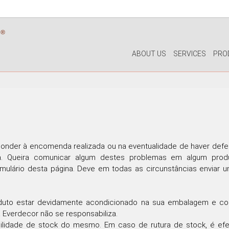
ABOUT US
SERVICES
PRO
DECOR
LIGHTIN
PILLOWS
WALL LAM
PUFF
CEILING L
CHRISTMAS
TABLE LA
onder à encomenda realizada ou na eventualidade de haver defeit
PLANTS & VASES
FLOOR LA
a. Queira comunicar algum destes problemas em algum produ
TRAYS
mulário desta página. Deve em todas as circunstâncias enviar u
VASES
DECORATIVE OBJECTS
oduto estar devidamente acondicionado na sua embalagem e com
PICTURES/CANVAS
a Everdecor não se responsabiliza.
BOXES
ibilidade de stock do mesmo. Em caso de rutura de stock, é ef