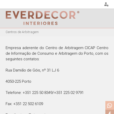
<
Centros de Arbitragem
MOBILIÁRIO
DECORAÇÃO
MOBIL
EXTE
CADEIRAS
ALMOFADAS
Empresa aderente do Centro de Arbitragem CICAP Centro
CADEIR
de Informação de Consumo e Arbitragem do Porto, com os
CADEIRAS DE
PUFES E BANQUETAS
ESCRITÓRIO
MESAS
seguintes contatos:
PLANTAS E VASOS
BANCOS ALTOS
ESPRE
QUADROS
CAMAS
Rua Damião de Góis, nº 31 LJ 6
CADEIRÕES
PORTA-JÓIAS / CAIXAS
MESAS DE REFEIÇÕES
4050-225 Porto
TABULEIROS
MESAS DE CENTRO
Telefone: +351 225 50 8349/+351 225 02 9791
MESAS DE APOIO
CADEIRAS EM ACRÍLICO
Fax: +351 22 502 6109
CADEIRÕES ACRÍLICOS