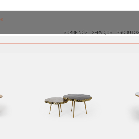
SOBRE NÓS
SERVIÇOS
PRODUTO
DECORAÇÃO
MOBILIÁRIO DE EXTERIOR
ALMOFADAS
CADEIRAS DE EXTERIOR
PUFES E BANQUETAS
MESAS DE REFEIÇÕES
PLANTAS E VASOS
ESPREGUIÇADEIRAS E CAMAS
BALINESAS
QUADROS
PORTA-JÓIAS / CAIXAS
TABULEIROS