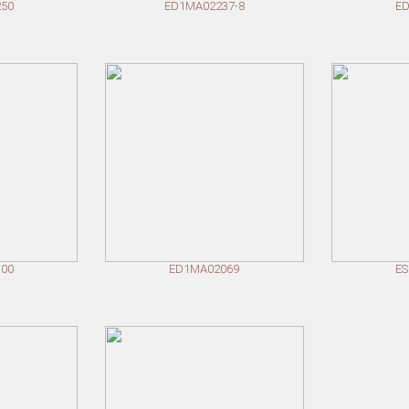
50
ED1MA02237-8
E
00
ED1MA02069
E