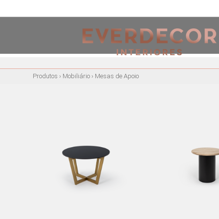
<
PT
EN
FR
Produtos
›
Mobiliário
›
Mesas de Apoio
MOBILIÁRIO
CADEIRAS
CADEIRAS DE ESCRITÓRIO
BANCOS ALTOS
CADEIRÕES
MESAS DE REFEIÇÕES
MESAS DE CENTRO
MESAS DE APOIO
CADEIRAS EM ACRÍLICO
CADEIRÕES ACRÍLICOS