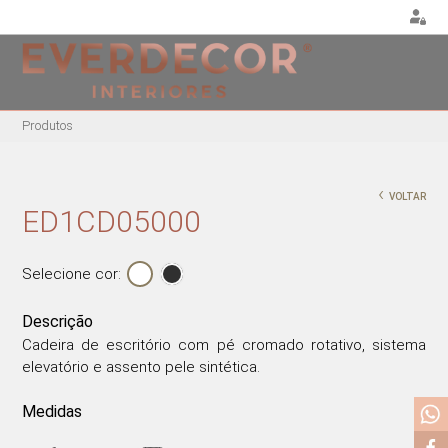
<
Produtos
MOBILIÁRIO
DECORAÇÃO
MOBIL
EXTE
CADEIRAS
ALMOFADAS
‹
VOLTAR
CADEIR
CADEIRAS DE
PUFES E BANQUETAS
ED1CD05000
ESCRITÓRIO
MESAS
PLANTAS E VASOS
BANCOS ALTOS
ESPRE
QUADROS
Selecione cor:
CAMAS
CADEIRÕES
PORTA-JÓIAS / CAIXAS
MESAS DE REFEIÇÕES
Descrição
TABULEIROS
MESAS DE CENTRO
Cadeira de escritório com pé cromado rotativo, sistema
elevatório e assento pele sintética.
MESAS DE APOIO
CADEIRAS EM ACRÍLICO
Medidas
CADEIRÕES ACRÍLICOS