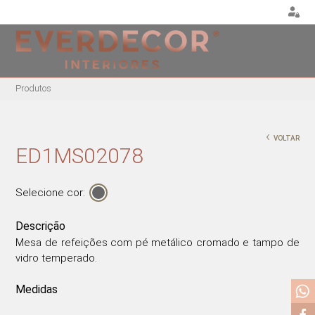
<
Produtos
MOBILIÁRIO
DECORAÇÃO
MOBIL
EXTE
CADEIRAS
ALMOFADAS
‹
VOLTAR
CADEIR
CADEIRAS DE
PUFES E BANQUETAS
ED1MS02078
ESCRITÓRIO
MESAS
PLANTAS E VASOS
BANCOS ALTOS
ESPRE
QUADROS
Selecione cor:
CAMAS
CADEIRÕES
PORTA-JÓIAS / CAIXAS
MESAS DE REFEIÇÕES
Descrição
TABULEIROS
MESAS DE CENTRO
Mesa de refeições com pé metálico cromado e tampo de
vidro temperado.
MESAS DE APOIO
CADEIRAS EM ACRÍLICO
Medidas
CADEIRÕES ACRÍLICOS