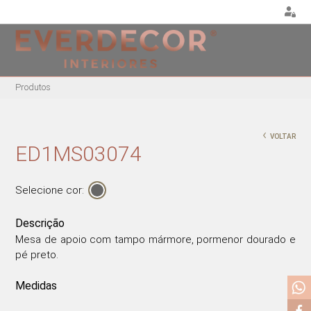
<
Produtos
MOBILIÁRIO
DECORAÇÃO
MOBIL
EXTE
CADEIRAS
ALMOFADAS
‹
VOLTAR
CADEIR
CADEIRAS DE
PUFES E BANQUETAS
ED1MS03074
ESCRITÓRIO
MESAS
PLANTAS E VASOS
BANCOS ALTOS
ESPRE
QUADROS
Selecione cor:
CAMAS
CADEIRÕES
PORTA-JÓIAS / CAIXAS
MESAS DE REFEIÇÕES
Descrição
TABULEIROS
MESAS DE CENTRO
Mesa de apoio com tampo mármore, pormenor dourado e
pé preto.
MESAS DE APOIO
CADEIRAS EM ACRÍLICO
Medidas
CADEIRÕES ACRÍLICOS