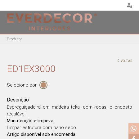
<
Produtos
MOBILIÁRIO
DECORAÇÃO
MOBIL
EXTE
CADEIRAS
ALMOFADAS
‹
VOLTAR
CADEIR
CADEIRAS DE
PUFES E BANQUETAS
ED1EX3000
ESCRITÓRIO
MESAS
PLANTAS E VASOS
BANCOS ALTOS
ESPRE
QUADROS
Selecione cor:
CAMAS
CADEIRÕES
PORTA-JÓIAS / CAIXAS
MESAS DE REFEIÇÕES
Descrição
TABULEIROS
MESAS DE CENTRO
Espreguiçadeira em madeira teka, com rodas, e encosto
regulável
MESAS DE APOIO
Manutenção e limpeza
CADEIRAS EM ACRÍLICO
Limpar estrutura com pano seco.
CADEIRÕES ACRÍLICOS
Artigo disponível sob encomenda.