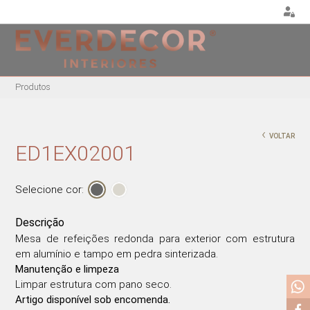
<
Produtos
MOBILIÁRIO
DECORAÇÃO
MOBIL
EXTE
CADEIRAS
ALMOFADAS
‹
VOLTAR
CADEIR
CADEIRAS DE
PUFES E BANQUETAS
ED1EX02001
ESCRITÓRIO
MESAS
PLANTAS E VASOS
BANCOS ALTOS
ESPRE
QUADROS
Selecione cor:
CAMAS
CADEIRÕES
PORTA-JÓIAS / CAIXAS
MESAS DE REFEIÇÕES
Descrição
TABULEIROS
MESAS DE CENTRO
Mesa de refeições redonda para exterior com estrutura
em alumínio e tampo em pedra sinterizada.
MESAS DE APOIO
Manutenção e limpeza
CADEIRAS EM ACRÍLICO
Limpar estrutura com pano seco.
CADEIRÕES ACRÍLICOS
Artigo disponível sob encomenda.