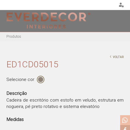
<
Produtos
MOBILIÁRIO
DECORAÇÃO
MOBIL
EXTE
CADEIRAS
ALMOFADAS
‹
VOLTAR
CADEIR
CADEIRAS DE
PUFES E BANQUETAS
ED1CD05015
ESCRITÓRIO
MESAS
PLANTAS E VASOS
BANCOS ALTOS
ESPRE
QUADROS
Selecione cor:
CAMAS
CADEIRÕES
PORTA-JÓIAS / CAIXAS
MESAS DE REFEIÇÕES
Descrição
TABULEIROS
MESAS DE CENTRO
Cadeira de escritório com estofo em veludo, estrutura em
nogueira, pé preto rotativo e sistema elevatório
MESAS DE APOIO
CADEIRAS EM ACRÍLICO
Medidas
CADEIRÕES ACRÍLICOS