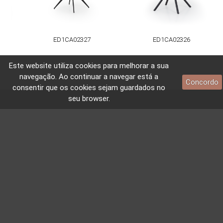
ED1CA02327
ED1CA02326
Este website utiliza
cookies
para melhorar a sua
navegação. Ao continuar a navegar está a
Concordo
consentir que os
cookies
sejam guardados no
seu browser.
CONTACTOS E LOCALIZAÇÃO
CONTACTOS
Av. do Visalto, nº 467
4580-611 Sobrosa
Paredes – Portugal