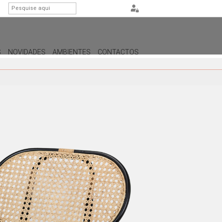
S
NOVIDADES
AMBIENTES
CONTACTOS
ILUMINAÇÃO
CANDEEIROS DE APOIO
CANDEEIROS DE PÉ
CANDEEIROS DE TETO
CANDEEIROS DE PAREDE /
APLIQUES