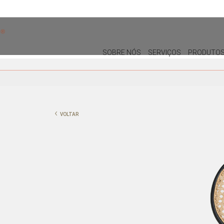
SOBRE NÓS
SERVIÇOS
PRODUTO
DECORAÇÃO
MOBILIÁRIO DE EXTERIOR
ALMOFADAS
CADEIRAS DE EXTERIOR
‹
VOLTAR
PUFES E BANQUETAS
MESAS DE REFEIÇÕES
PLANTAS E VASOS
ESPREGUIÇADEIRAS E CAMAS
BALINESAS
QUADROS
PORTA-JÓIAS / CAIXAS
TABULEIROS