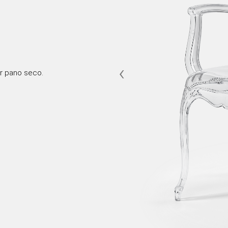
‹
r pano seco.