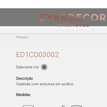
<
PT
EN
FR
Produtos
MOBILIÁRIO
CADEIRAS
ED1CD03002
CADEIRAS DE ESCRITÓRIO
BANCOS ALTOS
Selecione cor:
CADEIRÕES
MESAS DE REFEIÇÕES
Descrição
Cadeirão com estrutura em acrílico.
MESAS DE CENTRO
MESAS DE APOIO
Medidas
CADEIRAS EM ACRÍLICO
CADEIRÕES ACRÍLICOS