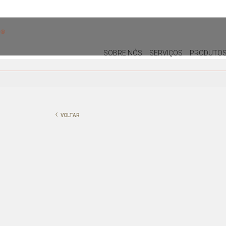
SOBRE NÓS
SERVIÇOS
PRODUTO
DECORAÇÃO
MOBILIÁRIO DE EXTERIOR
ALMOFADAS
CADEIRAS DE EXTERIOR
‹
VOLTAR
PUFES E BANQUETAS
MESAS DE REFEIÇÕES
PLANTAS E VASOS
ESPREGUIÇADEIRAS E CAMAS
BALINESAS
QUADROS
PORTA-JÓIAS / CAIXAS
TABULEIROS