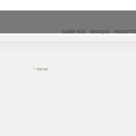
SOBRE NÓS
SERVIÇOS
PRODUTO
DECORAÇÃO
MOBILIÁRIO DE EXTERIOR
ALMOFADAS
CADEIRAS DE EXTERIOR
‹
VOLTAR
PUFES E BANQUETAS
MESAS DE REFEIÇÕES
PLANTAS E VASOS
ESPREGUIÇADEIRAS E CAMAS
BALINESAS
QUADROS
PORTA-JÓIAS / CAIXAS
.
TABULEIROS