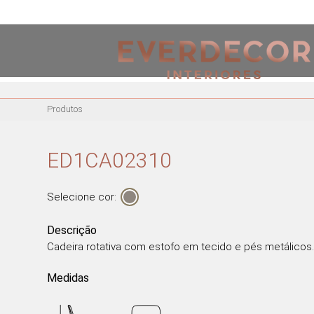
<
PT
EN
FR
Produtos
MOBILIÁRIO
CADEIRAS
ED1CA02310
CADEIRAS DE ESCRITÓRIO
BANCOS ALTOS
Selecione cor:
CADEIRÕES
MESAS DE REFEIÇÕES
Descrição
Cadeira rotativa com estofo em tecido e pés metálicos
MESAS DE CENTRO
MESAS DE APOIO
Medidas
CADEIRAS EM ACRÍLICO
CADEIRÕES ACRÍLICOS