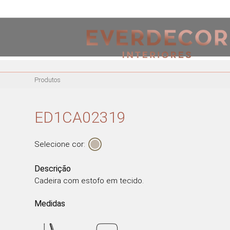
<
PT
EN
FR
Produtos
MOBILIÁRIO
CADEIRAS
ED1CA02319
CADEIRAS DE ESCRITÓRIO
BANCOS ALTOS
Selecione cor:
CADEIRÕES
MESAS DE REFEIÇÕES
Descrição
Cadeira com estofo em tecido.
MESAS DE CENTRO
MESAS DE APOIO
Medidas
CADEIRAS EM ACRÍLICO
CADEIRÕES ACRÍLICOS