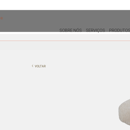
SOBRE NÓS
SERVIÇOS
PRODUTO
DECORAÇÃO
MOBILIÁRIO DE EXTERIOR
ALMOFADAS
CADEIRAS DE EXTERIOR
‹
VOLTAR
PUFES E BANQUETAS
MESAS DE REFEIÇÕES
PLANTAS E VASOS
ESPREGUIÇADEIRAS E CAMAS
BALINESAS
QUADROS
PORTA-JÓIAS / CAIXAS
TABULEIROS