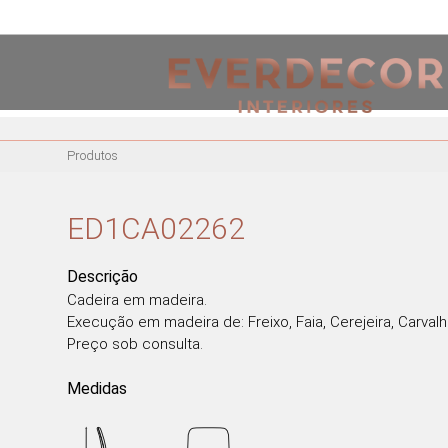
<
PT
EN
FR
Produtos
MOBILIÁRIO
CADEIRAS
ED1CA02262
CADEIRAS DE ESCRITÓRIO
BANCOS ALTOS
Descrição
CADEIRÕES
Cadeira em madeira.
Execução em madeira de: Freixo, Faia, Cerejeira, Carvalh
MESAS DE REFEIÇÕES
Preço sob consulta.
MESAS DE CENTRO
MESAS DE APOIO
Medidas
CADEIRAS EM ACRÍLICO
CADEIRÕES ACRÍLICOS