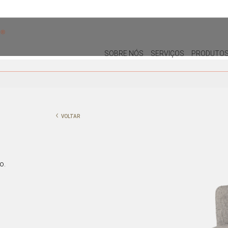
SOBRE NÓS
SERVIÇOS
PRODUTO
DECORAÇÃO
MOBILIÁRIO DE EXTERIOR
ALMOFADAS
CADEIRAS DE EXTERIOR
‹
VOLTAR
PUFES E BANQUETAS
MESAS DE REFEIÇÕES
PLANTAS E VASOS
ESPREGUIÇADEIRAS E CAMAS
BALINESAS
QUADROS
o.
PORTA-JÓIAS / CAIXAS
TABULEIROS