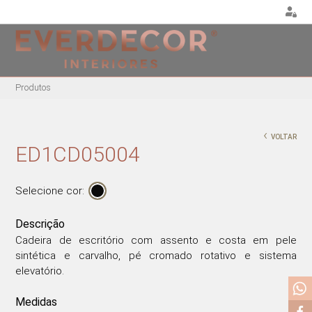
<
Produtos
MOBILIÁRIO
DECORAÇÃO
MOBIL
EXTE
CADEIRAS
ALMOFADAS
‹
VOLTAR
CADEIR
CADEIRAS DE
PUFES E BANQUETAS
ED1CD05004
ESCRITÓRIO
MESAS
PLANTAS E VASOS
BANCOS ALTOS
ESPRE
QUADROS
Selecione cor:
CAMAS
CADEIRÕES
PORTA-JÓIAS / CAIXAS
MESAS DE REFEIÇÕES
Descrição
TABULEIROS
MESAS DE CENTRO
Cadeira de escritório com assento e costa em pele
sintética e carvalho, pé cromado rotativo e sistema
MESAS DE APOIO
elevatório.
CADEIRAS EM ACRÍLICO
CADEIRÕES ACRÍLICOS
Medidas