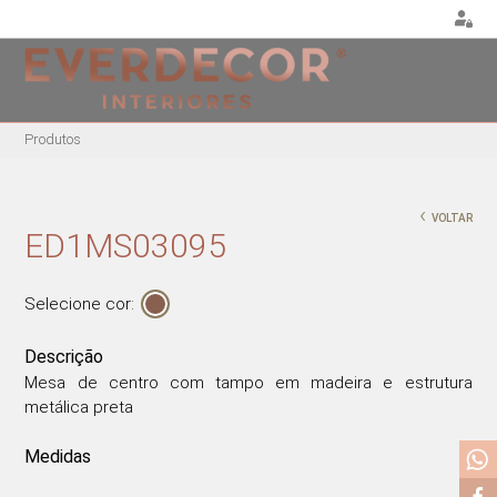
<
Produtos
MOBILIÁRIO
DECORAÇÃO
MOBIL
EXTE
CADEIRAS
ALMOFADAS
‹
VOLTAR
CADEIR
CADEIRAS DE
PUFES E BANQUETAS
ED1MS03095
ESCRITÓRIO
MESAS
PLANTAS E VASOS
BANCOS ALTOS
ESPRE
QUADROS
Selecione cor:
CAMAS
CADEIRÕES
PORTA-JÓIAS / CAIXAS
MESAS DE REFEIÇÕES
Descrição
TABULEIROS
MESAS DE CENTRO
Mesa de centro com tampo em madeira e estrutura
metálica preta
MESAS DE APOIO
CADEIRAS EM ACRÍLICO
Medidas
CADEIRÕES ACRÍLICOS