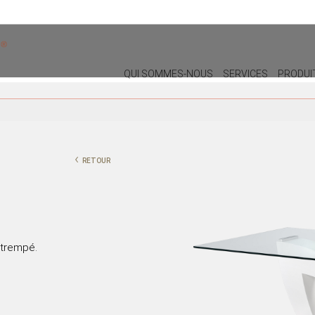
QUI SOMMES-NOUS
SERVICES
PRODUI
DÉCORATION
ÉCLAIRA
COUSSINS
LAMPES M
‹
RETOUR
POUF
PLAFONNI
NOËL
LAMPES
PLANTES ET POTS
LAMPADAI
PLATEAUX
 trempé.
VASES
PIÈCES DÉCORATIVES
PEINTURES/CADRES
BOÎTES