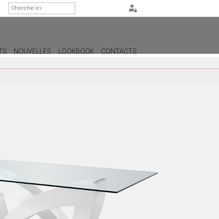
TS
NOUVELLES
LOOKBOOK
CONTACTS
GE
URALES
ERS
RES