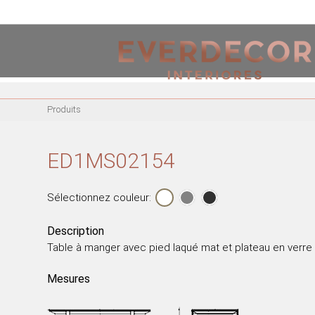
<
PT
EN
FR
Produits
MEUBLES
CHAISES EN MÉTAL
ED1MS02154
CHAISE ACRYLIQUE
CHAISES DE BUREAU
Sélectionnez couleur:
RIVES MÉTALLIQUES
BANCS EN BOIS
Description
Table à manger avec pied laqué mat et plateau en verre
CHAISES EN BOIS
FAUTEUILS EN BOIS
Mesures
FAUTEUILS EN MÉTAL
FAUTEUILS ACRYLIQUE