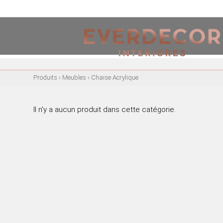
<
PT
EN
FR
Produits
›
Meubles
›
Chaise Acrylique
MEUBLES
CHAISES EN MÉTAL
Il n'y a aucun produit dans cette catégorie.
CHAISE ACRYLIQUE
CHAISES DE BUREAU
RIVES MÉTALLIQUES
BANCS EN BOIS
CHAISES EN BOIS
FAUTEUILS EN BOIS
FAUTEUILS EN MÉTAL
FAUTEUILS ACRYLIQUE