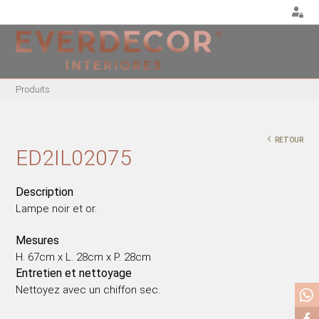
<
Produits
MEUBLES
DÉCORATION
CHAISES EN MÉTAL
COUSSINS
‹
RETOUR
CHAISE ACRYLIQUE
POUF
ED2IL02075
CHAISES DE BUREAU
NOËL
RIVES MÉTALLIQUES
PLANTES ET POTS
Description
Lampe noir et or.
BANCS EN BOIS
PLATEAUX
CHAISES EN BOIS
VASES
Mesures
FAUTEUILS EN BOIS
PIÈCES DÉCORATIVES
H. 67cm x L. 28cm x P. 28cm
FAUTEUILS EN MÉTAL
PEINTURES/CADRES
Entretien et nettoyage
Nettoyez avec un chiffon sec.
FAUTEUILS ACRYLIQUE
BOÎTES
TABLES À MANGER