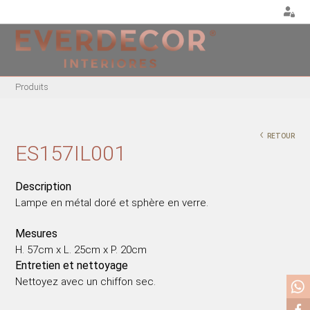
<
Produits
MEUBLES
DÉCORATION
CHAISES EN MÉTAL
COUSSINS
‹
RETOUR
CHAISE ACRYLIQUE
POUF
ES157IL001
CHAISES DE BUREAU
NOËL
RIVES MÉTALLIQUES
PLANTES ET POTS
Description
Lampe en métal doré et sphère en verre.
BANCS EN BOIS
PLATEAUX
CHAISES EN BOIS
VASES
Mesures
FAUTEUILS EN BOIS
PIÈCES DÉCORATIVES
H. 57cm x L. 25cm x P. 20cm
FAUTEUILS EN MÉTAL
PEINTURES/CADRES
Entretien et nettoyage
Nettoyez avec un chiffon sec.
FAUTEUILS ACRYLIQUE
BOÎTES
TABLES À MANGER