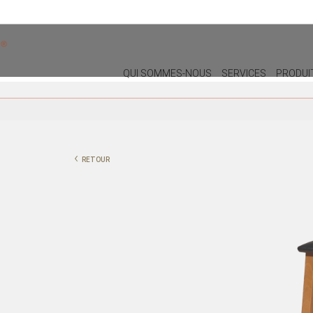
QUI SOMMES-NOUS
SERVICES
PRODUI
DÉCORATION
ÉCLAIRA
COUSSINS
LAMPES M
‹
RETOUR
POUF
PLAFONNI
NOËL
LAMPES
PLANTES ET POTS
LAMPADAI
PLATEAUX
VASES
PIÈCES DÉCORATIVES
PEINTURES/CADRES
BOÎTES