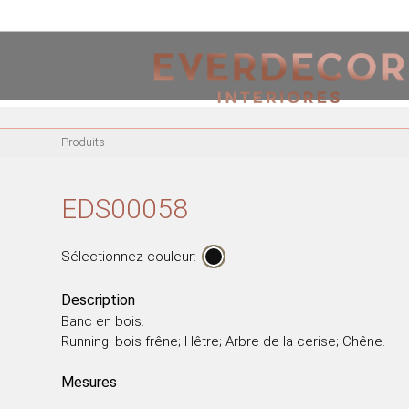
<
PT
EN
FR
Produits
MEUBLES
CHAISES EN MÉTAL
EDS00058
CHAISE ACRYLIQUE
CHAISES DE BUREAU
Sélectionnez couleur:
RIVES MÉTALLIQUES
BANCS EN BOIS
Description
Banc en bois.
CHAISES EN BOIS
Running: bois frêne; Hêtre; Arbre de la cerise; Chêne.
FAUTEUILS EN BOIS
FAUTEUILS EN MÉTAL
Mesures
FAUTEUILS ACRYLIQUE