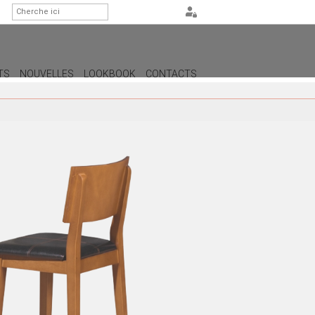
TS
NOUVELLES
LOOKBOOK
CONTACTS
GE
URALES
ERS
RES