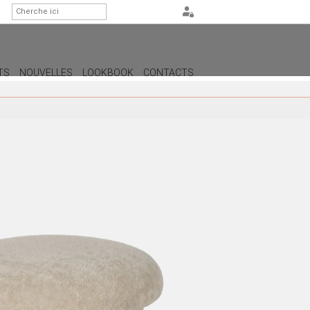
TS
NOUVELLES
LOOKBOOK
CONTACTS
GE
URALES
ERS
RES