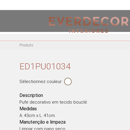
<
PT
EN
FR
Produits
MEUBLES
CHAISES EN MÉTAL
ED1PU01034
CHAISE ACRYLIQUE
CHAISES DE BUREAU
Sélectionnez couleur:
RIVES MÉTALLIQUES
BANCS EN BOIS
Description
Pufe decorativo em tecido bouclé.
CHAISES EN BOIS
Medidas
FAUTEUILS EN BOIS
A. 43cm x L. 41cm.
FAUTEUILS EN MÉTAL
Manutenção e limpeza
FAUTEUILS ACRYLIQUE
Limpar com pano seco.