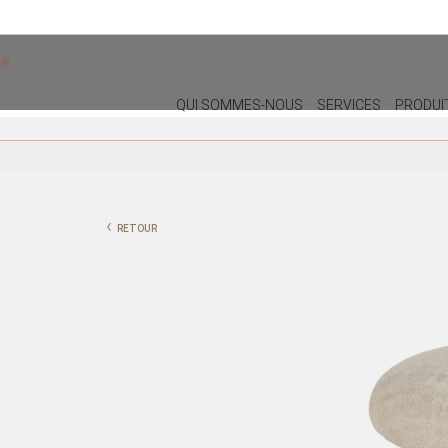
QUI SOMMES-NOUS
SERVICES
PRODUI
DÉCORATION
ÉCLAIRA
COUSSINS
LAMPES M
‹
RETOUR
POUF
PLAFONNI
NOËL
LAMPES
PLANTES ET POTS
LAMPADAI
PLATEAUX
VASES
PIÈCES DÉCORATIVES
PEINTURES/CADRES
BOÎTES